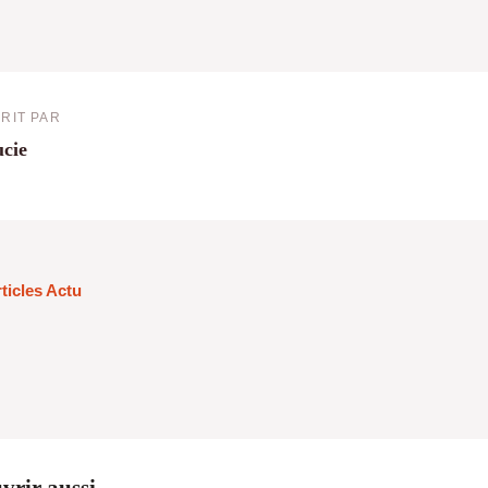
RIT PAR
cie
rticles Actu
vrir aussi