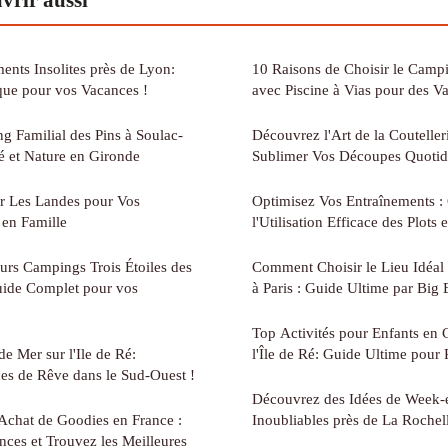
nts Insolites près de Lyon:
10 Raisons de Choisir le Camp
ue pour vos Vacances !
avec Piscine à Vias pour des 
 Familial des Pins à Soulac-
Découvrez l'Art de la Couteller
té et Nature en Gironde
Sublimer Vos Découpes Quotid
ir Les Landes pour Vos
Optimisez Vos Entraînements :
 en Famille
l'Utilisation Efficace des Plots 
urs Campings Trois Étoiles des
Comment Choisir le Lieu Idéal
uide Complet pour vos
à Paris : Guide Ultime par Big 
Top Activités pour Enfants en 
 Mer sur l'Ile de Ré:
l'Île de Ré: Guide Ultime pour 
es de Rêve dans le Sud-Ouest !
Découvrez des Idées de Week-
Achat de Goodies en France :
Inoubliables près de La Rochel
ces et Trouvez les Meilleures