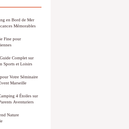
ing en Bord de Mer
Vacances Mémorables
ie Fine pour
iennes
 Guide Complet sur
en Sports et Loisirs
 pour Votre Séminaire
Event Marseille
Camping 4 Étoiles sur
Parents Aventuriers
end Nature
le