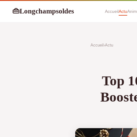
Longchampsoldes
👜
Accueil
Actu
Anim
Accueil
›
Actu
Top 1
Booste