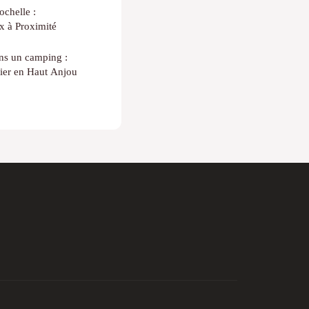
chelle :
x à Proximité
ns un camping :
ier en Haut Anjou