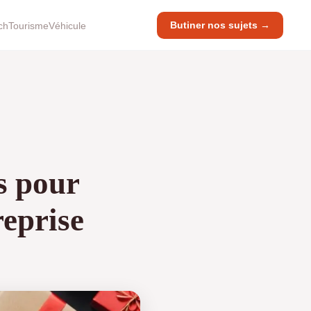
Butiner nos sujets →
ch
Tourisme
Véhicule
s pour
reprise