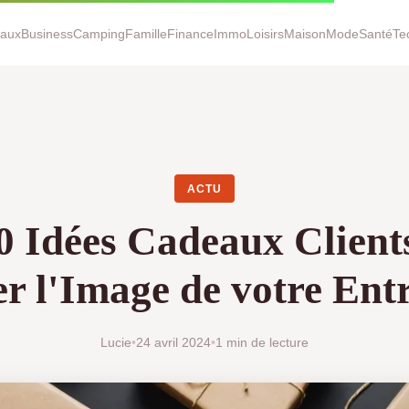
aux
Business
Camping
Famille
Finance
Immo
Loisirs
Maison
Mode
Santé
Te
ACTU
0 Idées Cadeaux Client
r l'Image de votre Ent
Lucie
•
24 avril 2024
•
1 min de lecture