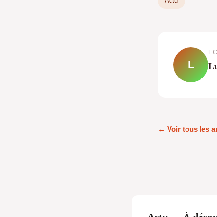
Actu
EC
L
Lu
← Voir tous les a
Actu — À décou