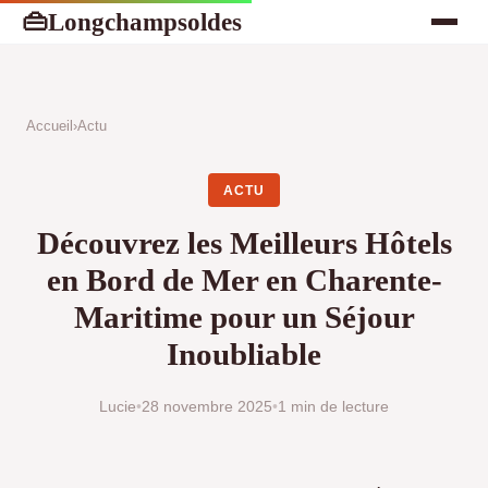
Longchampsoldes
👜
Accueil
›
Actu
ACTU
Découvrez les Meilleurs Hôtels
en Bord de Mer en Charente-
Maritime pour un Séjour
Inoubliable
Lucie
•
28 novembre 2025
•
1 min de lecture